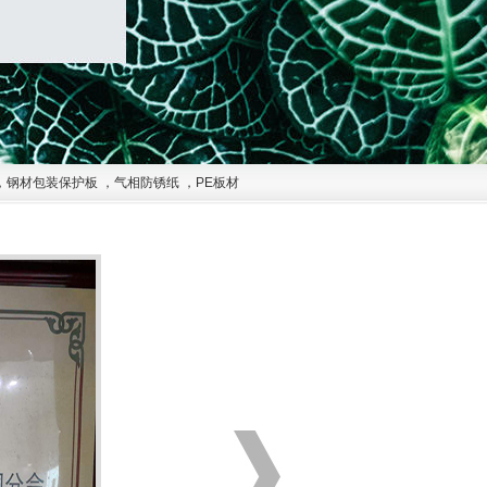
，
钢材包装保护板
，
气相防锈纸
，
PE板材