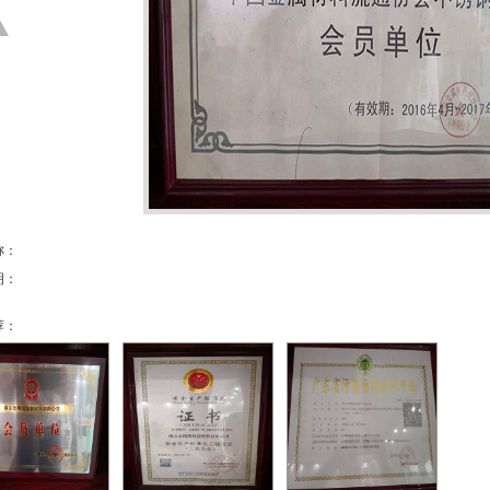
称：
明：
荐：