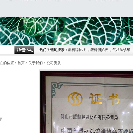
1
2
3
4
热门关键词搜索：
塑料端护板
，
塑料侧护板
，
气相防锈纸
在的位置：
首页
>
关于我们
>
公司资质