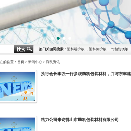
1
2
3
4
热门关键词搜索：
塑料端护板
，
塑料侧护板
，
气相防锈纸
在的位置：
首页
>
新闻中心
>
腾凯资讯
执行会长李强一行参观腾凯包装材料，并与东丰
等交流
格力公司来访佛山市腾凯包装材料有限公司