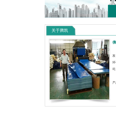
关于腾凯
佛
佛
发
环
司
凭
产