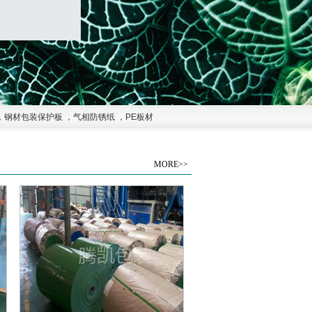
，
钢材包装保护板
，
气相防锈纸
，
PE板材
MORE>>