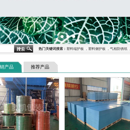
热门关键词搜索：
塑料端护板
，
塑料侧护板
，
气相防锈纸
销产品
推荐产品